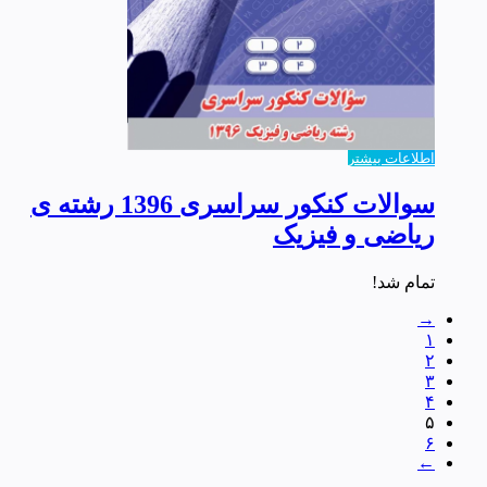
اطلاعات بیشتر
سوالات کنکور سراسری 1396 رشته ی
ریاضی و فیزیک
تمام شد!
→
۱
۲
۳
۴
۵
۶
←