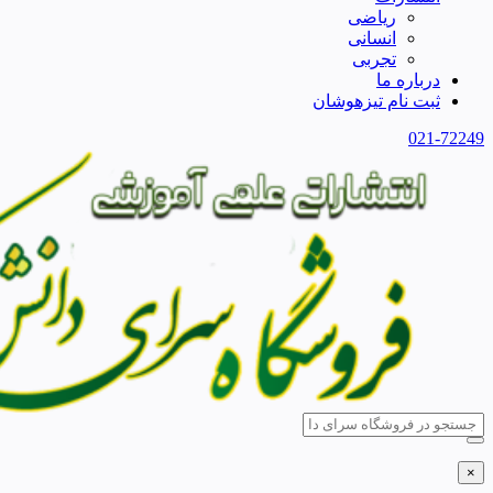
ریاضی
انسانی
تجربی
درباره ما
ثبت نام تیزهوشان
021-72249
×