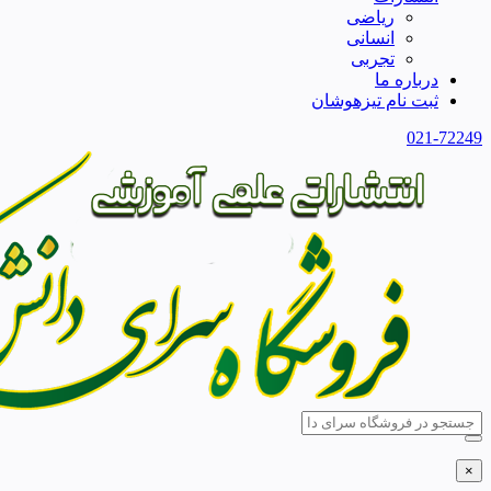
ریاضی
انسانی
تجربی
درباره ما
ثبت نام تیزهوشان
021-72249
×