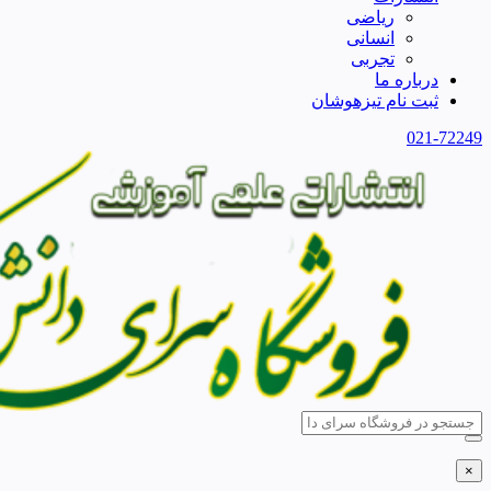
ریاضی
انسانی
تجربی
درباره ما
ثبت نام تیزهوشان
021-72249
×