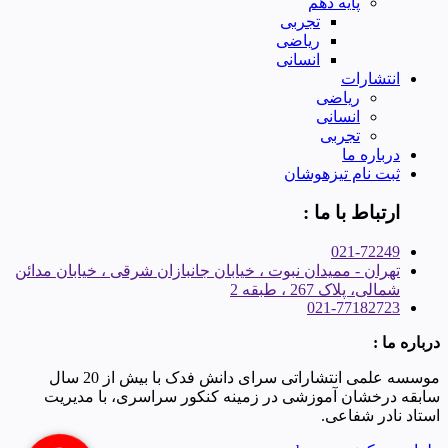
پایه دهم
تجربی
ریاضی
انسانی
انتشارات
ریاضی
انسانی
تجربی
درباره ما
ثبت نام تیزهوشان
ارتباط با ما :
021-72249
تهران - ممیدان نبوت ، خیابان جانبازان شرقی ، خیابان مدائن
شمالی، پلاک 267 ، طبقه 2
021-77182723
درباره ما :
موسسه علمی انتشاراتی سرای دانش فدک با بیش از 20 سال
سابقه درخشان آموزشی در زمینه کنکور سراسری، با مدیریت
استاد نادر شفاعی.