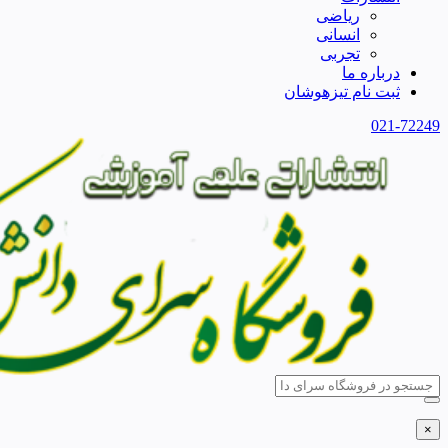
ریاضی
انسانی
تجربی
درباره ما
ثبت نام تیزهوشان
021-72249
×