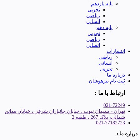
پایه یازدهم
تجربی
ریاضی
انسانی
پایه دهم
تجربی
ریاضی
انسانی
انتشارات
ریاضی
انسانی
تجربی
درباره ما
ثبت نام تیزهوشان
ارتباط با ما :
021-72249
تهران - ممیدان نبوت ، خیابان جانبازان شرقی ، خیابان مدائن
شمالی، پلاک 267 ، طبقه 2
021-77182723
درباره ما :