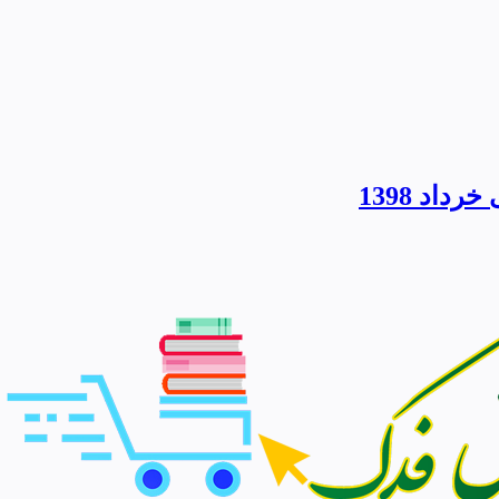
اد 1398