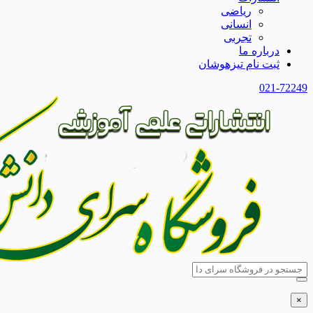
ریاضی
انسانی
تجربی
درباره ما
ثبت نام تیزهوشان
021-72249
×