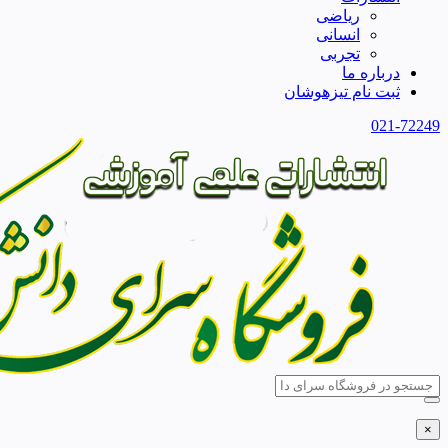
ریاضی
انسانی
تجربی
درباره ما
ثبت نام تیزهوشان
021-72249
×