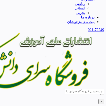
ریاضی
انسانی
تجربی
درباره ما
ثبت نام تیزهوشان
021-72249
×