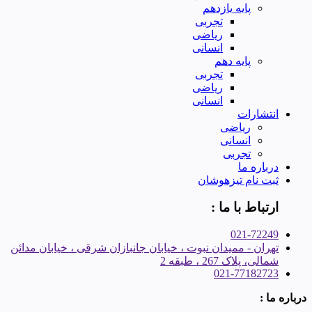
پایه یازدهم
تجربی
ریاضی
انسانی
پایه دهم
تجربی
ریاضی
انسانی
انتشارات
ریاضی
انسانی
تجربی
درباره ما
ثبت نام تیزهوشان
ارتباط با ما :
021-72249
تهران - ممیدان نبوت ، خیابان جانبازان شرقی ، خیابان مدائن
شمالی، پلاک 267 ، طبقه 2
021-77182723
درباره ما :