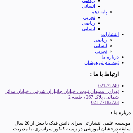
ریاضی
انسانی
پایه دهم
تجربی
ریاضی
انسانی
انتشارات
ریاضی
انسانی
تجربی
درباره ما
ثبت نام تیزهوشان
ارتباط با ما :
021-72249
تهران - ممیدان نبوت ، خیابان جانبازان شرقی ، خیابان مدائن
شمالی، پلاک 267 ، طبقه 2
021-77182723
درباره ما :
موسسه علمی انتشاراتی سرای دانش فدک با بیش از 20 سال
سابقه درخشان آموزشی در زمینه کنکور سراسری، با مدیریت