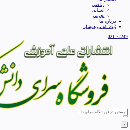
ریاضی
انسانی
تجربی
درباره ما
ثبت نام تیزهوشان
021-72249
×