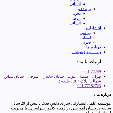
انسانی
پایه دهم
تجربی
ریاضی
انسانی
انتشارات
ریاضی
انسانی
تجربی
درباره ما
ثبت نام تیزهوشان
ارتباط با ما :
021-72249
تهران - ممیدان نبوت ، خیابان جانبازان شرقی ، خیابان مدائن
شمالی، پلاک 267 ، طبقه 2
021-77182723
درباره ما :
موسسه علمی انتشاراتی سرای دانش فدک با بیش از 20 سال
سابقه درخشان آموزشی در زمینه کنکور سراسری، با مدیریت
استاد نادر شفاعی.