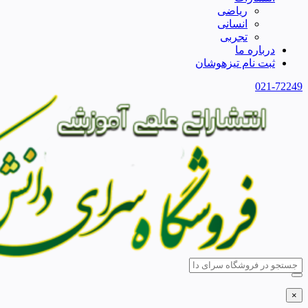
ریاضی
انسانی
تجربی
درباره ما
ثبت نام تیزهوشان
021-72249
×