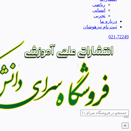
ریاضی
انسانی
تجربی
درباره ما
ثبت نام تیزهوشان
021-72249
×