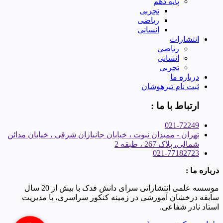
پایه دهم
تجربی
ریاضی
انسانی
انتشارات
ریاضی
انسانی
تجربی
درباره ما
ثبت نام تیزهوشان
ارتباط با ما :
021-72249
تهران - ممیدان نبوت ، خیابان جانبازان شرقی ، خیابان مدائن
شمالی، پلاک 267 ، طبقه 2
021-77182723
درباره ما :
موسسه علمی انتشاراتی سرای دانش فدک با بیش از 20 سال
سابقه درخشان آموزشی در زمینه کنکور سراسری، با مدیریت
استاد نادر شفاعی.