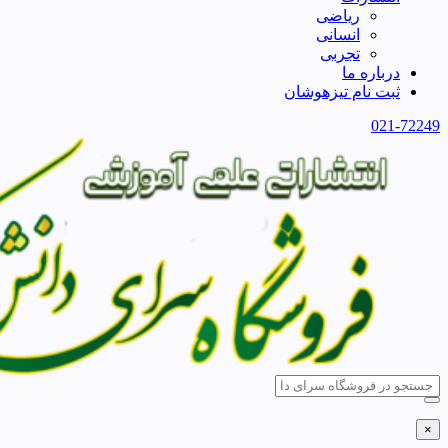
ریاضی
انسانی
تجربی
درباره ما
ثبت نام تیزهوشان
021-72249
×