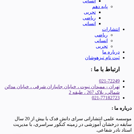
انسانی
پایه دهم
تجربی
ریاضی
انسانی
انتشارات
ریاضی
انسانی
تجربی
درباره ما
ثبت نام تیزهوشان
ارتباط با ما :
021-72249
تهران - ممیدان نبوت ، خیابان جانبازان شرقی ، خیابان مدائن
شمالی، پلاک 267 ، طبقه 2
021-77182723
درباره ما :
موسسه علمی انتشاراتی سرای دانش فدک با بیش از 20 سال
سابقه درخشان آموزشی در زمینه کنکور سراسری، با مدیریت
استاد نادر شفاعی.