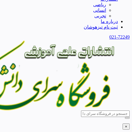
ریاضی
انسانی
تجربی
درباره ما
ثبت نام تیزهوشان
021-72249
×