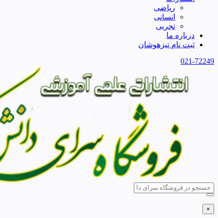
ریاضی
انسانی
تجربی
درباره ما
ثبت نام تیزهوشان
021-72249
×