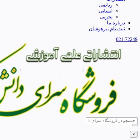
ریاضی
انسانی
تجربی
درباره ما
ثبت نام تیزهوشان
021-72249
×