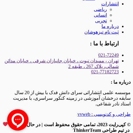
انتشارات
ریاضی
انسانی
تجربی
درباره ما
ثبت نام تیزهوشان
ارتباط با ما :
021-72249
تهران - ممیدان نبوت ، خیابان جانبازان شرقی ، خیابان مدائن
شمالی، پلاک 267 ، طبقه 2
021-77182723
درباره ما :
موسسه علمی انتشاراتی سرای دانش فدک با بیش از 20 سال
سابقه درخشان آموزشی در زمینه کنکور سراسری، با مدیریت
استاد نادر شفاعی.
طراحی و کدنویسی : vvweb
© کپی‌رایت 2023، تمامی حقوق محفوظ است | در حال توسعه با
در تیم طراحی ThinkerTeam