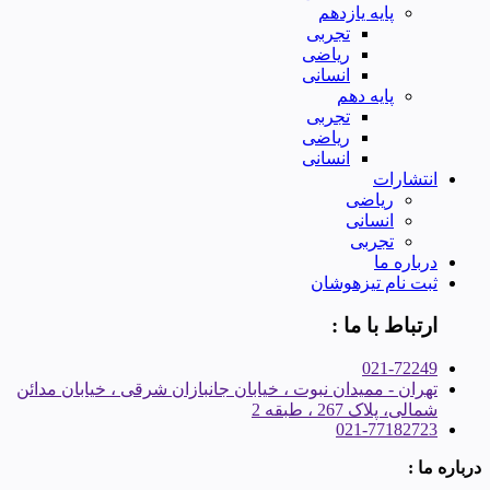
پایه یازدهم
تجربی
ریاضی
انسانی
پایه دهم
تجربی
ریاضی
انسانی
انتشارات
ریاضی
انسانی
تجربی
درباره ما
ثبت نام تیزهوشان
ارتباط با ما :
021-72249
تهران - ممیدان نبوت ، خیابان جانبازان شرقی ، خیابان مدائن
شمالی، پلاک 267 ، طبقه 2
021-77182723
درباره ما :