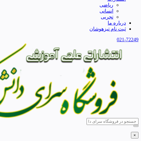
ریاضی
انسانی
تجربی
درباره ما
ثبت نام تیزهوشان
021-72249
×