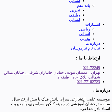
انسانی
پایه دهم
تجربی
ریاضی
انسانی
انتشارات
ریاضی
انسانی
تجربی
درباره ما
ثبت نام تیزهوشان
ارتباط با ما :
021-72249
تهران - ممیدان نبوت ، خیابان جانبازان شرقی ، خیابان مدائن
شمالی، پلاک 267 ، طبقه 2
021-77182723
درباره ما :
موسسه علمی انتشاراتی سرای دانش فدک با بیش از 20 سال
سابقه درخشان آموزشی در زمینه کنکور سراسری، با مدیریت
استاد نادر شفاعی.