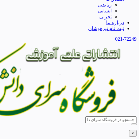
ریاضی
انسانی
تجربی
درباره ما
ثبت نام تیزهوشان
021-72249
×