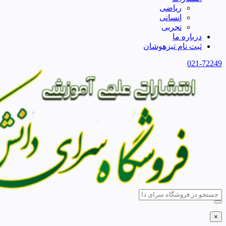
ریاضی
انسانی
تجربی
درباره ما
ثبت نام تیزهوشان
021-72249
×