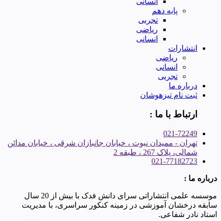
انسانی
پایه دهم
تجربی
ریاضی
انسانی
انتشارات
ریاضی
انسانی
تجربی
درباره ما
ثبت نام تیزهوشان
ارتباط با ما :
021-72249
تهران - ممیدان نبوت ، خیابان جانبازان شرقی ، خیابان مدائن
شمالی، پلاک 267 ، طبقه 2
021-77182723
درباره ما :
موسسه علمی انتشاراتی سرای دانش فدک با بیش از 20 سال
سابقه درخشان آموزشی در زمینه کنکور سراسری، با مدیریت
استاد نادر شفاعی.