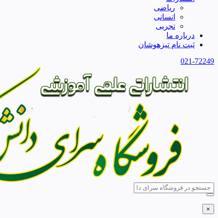
ریاضی
انسانی
تجربی
درباره ما
ثبت نام تیزهوشان
021-72249
×