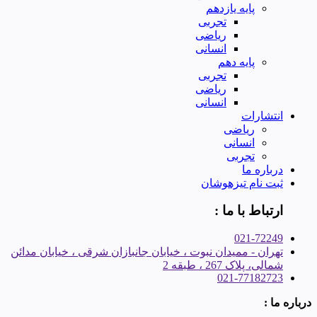
پایه یازدهم
تجربی
ریاضی
انسانی
پایه دهم
تجربی
ریاضی
انسانی
انتشارات
ریاضی
انسانی
تجربی
درباره ما
ثبت نام تیزهوشان
ارتباط با ما :
021-72249
تهران - ممیدان نبوت ، خیابان جانبازان شرقی ، خیابان مدائن
شمالی، پلاک 267 ، طبقه 2
021-77182723
درباره ما :