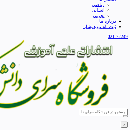
ریاضی
انسانی
تجربی
درباره ما
ثبت نام تیزهوشان
021-72249
×