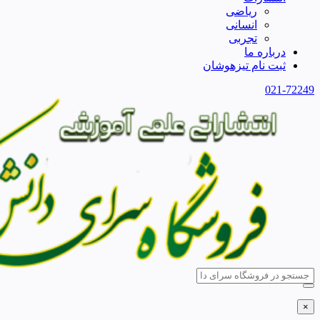
ریاضی
انسانی
تجربی
درباره ما
ثبت نام تیزهوشان
021-72249
×