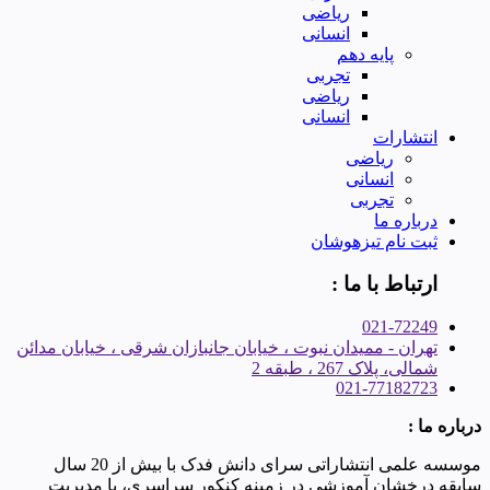
ریاضی
انسانی
پایه دهم
تجربی
ریاضی
انسانی
انتشارات
ریاضی
انسانی
تجربی
درباره ما
ثبت نام تیزهوشان
ارتباط با ما :
021-72249
تهران - ممیدان نبوت ، خیابان جانبازان شرقی ، خیابان مدائن
شمالی، پلاک 267 ، طبقه 2
021-77182723
درباره ما :
موسسه علمی انتشاراتی سرای دانش فدک با بیش از 20 سال
سابقه درخشان آموزشی در زمینه کنکور سراسری، با مدیریت