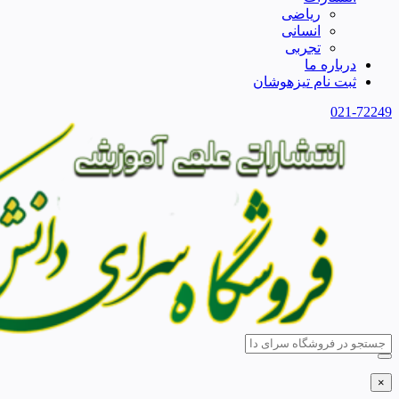
ریاضی
انسانی
تجربی
درباره ما
ثبت نام تیزهوشان
021-72249
×