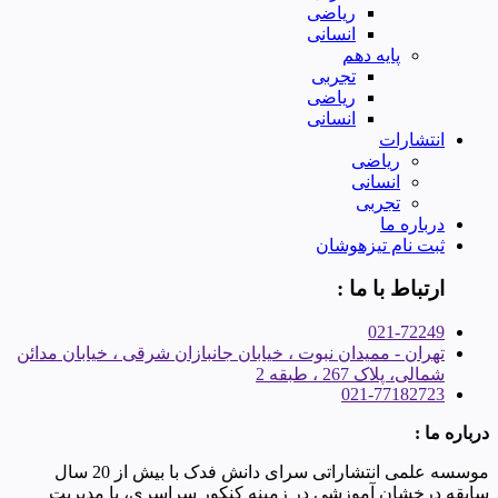
ریاضی
انسانی
پایه دهم
تجربی
ریاضی
انسانی
انتشارات
ریاضی
انسانی
تجربی
درباره ما
ثبت نام تیزهوشان
ارتباط با ما :
021-72249
تهران - ممیدان نبوت ، خیابان جانبازان شرقی ، خیابان مدائن
شمالی، پلاک 267 ، طبقه 2
021-77182723
درباره ما :
موسسه علمی انتشاراتی سرای دانش فدک با بیش از 20 سال
سابقه درخشان آموزشی در زمینه کنکور سراسری، با مدیریت