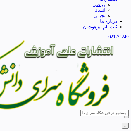
ریاضی
انسانی
تجربی
درباره ما
ثبت نام تیزهوشان
021-72249
×