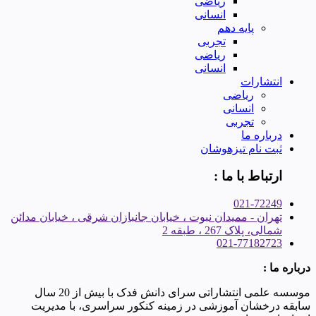
ریاضی
انسانی
پایه دهم
تجربی
ریاضی
انسانی
انتشارات
ریاضی
انسانی
تجربی
درباره ما
ثبت نام تیزهوشان
ارتباط با ما :
021-72249
تهران - ممیدان نبوت ، خیابان جانبازان شرقی ، خیابان مدائن
شمالی، پلاک 267 ، طبقه 2
021-77182723
درباره ما :
موسسه علمی انتشاراتی سرای دانش فدک با بیش از 20 سال
سابقه درخشان آموزشی در زمینه کنکور سراسری، با مدیریت