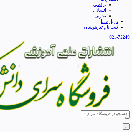
ریاضی
انسانی
تجربی
درباره ما
ثبت نام تیزهوشان
021-72249
×