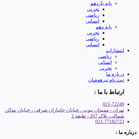
پایه یازدهم
تجربی
ریاضی
انسانی
پایه دهم
تجربی
ریاضی
انسانی
انتشارات
ریاضی
انسانی
تجربی
درباره ما
ثبت نام تیزهوشان
ارتباط با ما :
021-72249
تهران - ممیدان نبوت ، خیابان جانبازان شرقی ، خیابان مدائن
شمالی، پلاک 267 ، طبقه 2
021-77182723
درباره ما :