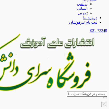
ریاضی
انسانی
تجربی
درباره ما
ثبت نام تیزهوشان
021-72249
×