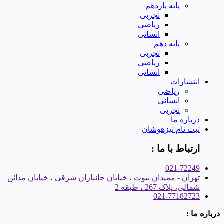
پایه یازدهم
تجربی
ریاضی
انسانی
پایه دهم
تجربی
ریاضی
انسانی
انتشارات
ریاضی
انسانی
تجربی
درباره ما
ثبت نام تیزهوشان
ارتباط با ما :
021-72249
تهران - ممیدان نبوت ، خیابان جانبازان شرقی ، خیابان مدائن
شمالی، پلاک 267 ، طبقه 2
021-77182723
درباره ما :