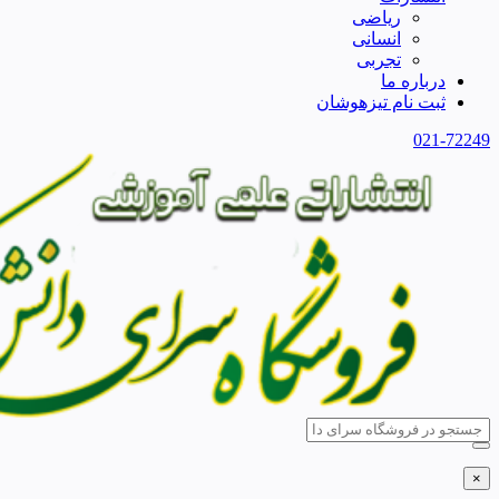
ریاضی
انسانی
تجربی
درباره ما
ثبت نام تیزهوشان
021-72249
×