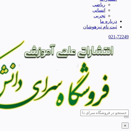
ریاضی
انسانی
تجربی
درباره ما
ثبت نام تیزهوشان
021-72249
×