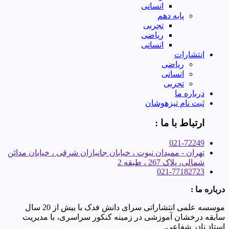
انسانی
پایه دهم
تجربی
ریاضی
انسانی
انتشارات
ریاضی
انسانی
تجربی
درباره ما
ثبت نام تیزهوشان
ارتباط با ما :
021-72249
تهران - ممیدان نبوت ، خیابان جانبازان شرقی ، خیابان مدائن
شمالی، پلاک 267 ، طبقه 2
021-77182723
درباره ما :
موسسه علمی انتشاراتی سرای دانش فدک با بیش از 20 سال
سابقه درخشان آموزشی در زمینه کنکور سراسری، با مدیریت
استاد نادر شفاعی.