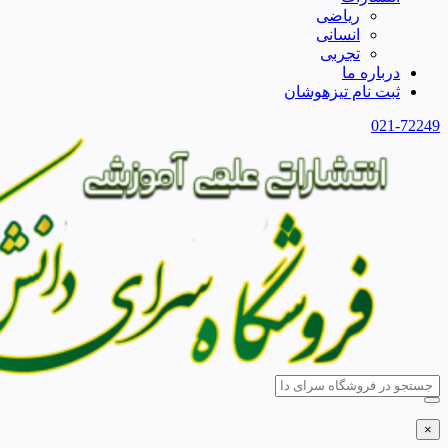
ریاضی
انسانی
تجربی
درباره ما
ثبت نام تیزهوشان
021-72249
×