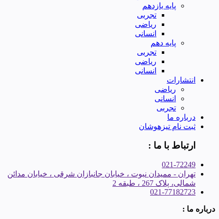
پایه یازدهم
تجربی
ریاضی
انسانی
پایه دهم
تجربی
ریاضی
انسانی
انتشارات
ریاضی
انسانی
تجربی
درباره ما
ثبت نام تیزهوشان
ارتباط با ما :
021-72249
تهران - ممیدان نبوت ، خیابان جانبازان شرقی ، خیابان مدائن
شمالی، پلاک 267 ، طبقه 2
021-77182723
درباره ما :