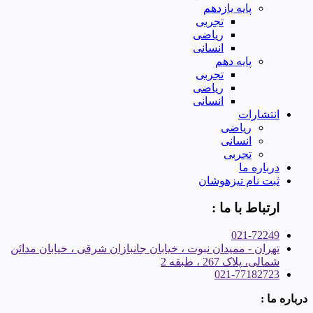
پایه یازدهم
تجربی
ریاضی
انسانی
پایه دهم
تجربی
ریاضی
انسانی
انتشارات
ریاضی
انسانی
تجربی
درباره ما
ثبت نام تیزهوشان
ارتباط با ما :
021-72249
تهران - ممیدان نبوت ، خیابان جانبازان شرقی ، خیابان مدائن
شمالی، پلاک 267 ، طبقه 2
021-77182723
درباره ما :