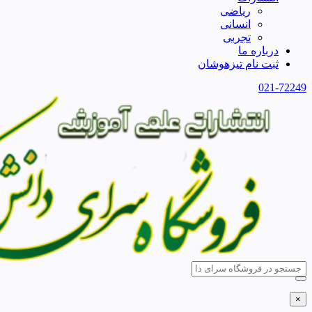
ریاضی
انسانی
تجربی
درباره ما
ثبت نام تیزهوشان
021-72249
×