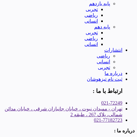
پایه یازدهم
تجربی
ریاضی
انسانی
پایه دهم
تجربی
ریاضی
انسانی
انتشارات
ریاضی
انسانی
تجربی
درباره ما
ثبت نام تیزهوشان
ارتباط با ما :
021-72249
تهران - ممیدان نبوت ، خیابان جانبازان شرقی ، خیابان مدائن
شمالی، پلاک 267 ، طبقه 2
021-77182723
درباره ما :