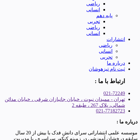
ریاضی
انسانی
پایه دهم
تجربی
ریاضی
انسانی
انتشارات
ریاضی
انسانی
تجربی
درباره ما
ثبت نام تیزهوشان
ارتباط با ما :
021-72249
تهران - ممیدان نبوت ، خیابان جانبازان شرقی ، خیابان مدائن
شمالی، پلاک 267 ، طبقه 2
021-77182723
درباره ما :
موسسه علمی انتشاراتی سرای دانش فدک با بیش از 20 سال
سابقه درخشان آموزشی در زمینه کنکور سراسری، با مدیریت