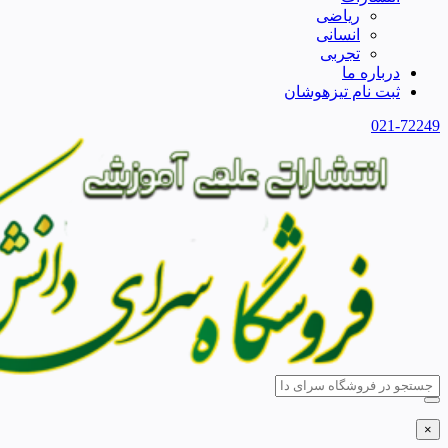
ریاضی
انسانی
تجربی
درباره ما
ثبت نام تیزهوشان
021-72249
×