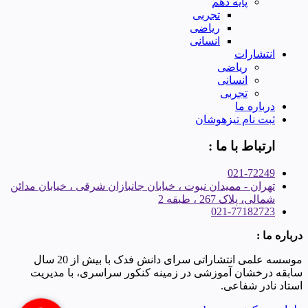
پایه دهم
تجربی
ریاضی
انسانی
انتشارات
ریاضی
انسانی
تجربی
درباره ما
ثبت نام تیزهوشان
ارتباط با ما :
021-72249
تهران - ممیدان نبوت ، خیابان جانبازان شرقی ، خیابان مدائن
شمالی، پلاک 267 ، طبقه 2
021-77182723
درباره ما :
موسسه علمی انتشاراتی سرای دانش فدک با بیش از 20 سال
سابقه درخشان آموزشی در زمینه کنکور سراسری، با مدیریت
استاد نادر شفاعی.