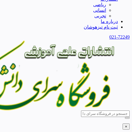
ریاضی
انسانی
تجربی
درباره ما
ثبت نام تیزهوشان
021-72249
×