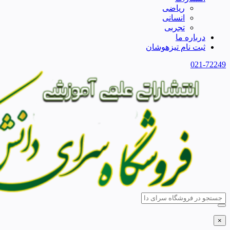
ریاضی
انسانی
تجربی
درباره ما
ثبت نام تیزهوشان
021-72249
×