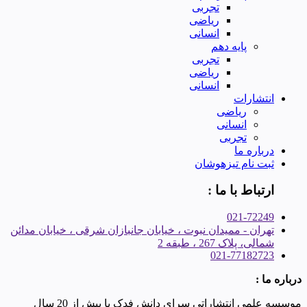
تجربی
ریاضی
انسانی
پایه دهم
تجربی
ریاضی
انسانی
انتشارات
ریاضی
انسانی
تجربی
درباره ما
ثبت نام تیزهوشان
ارتباط با ما :
021-72249
تهران - ممیدان نبوت ، خیابان جانبازان شرقی ، خیابان مدائن
شمالی، پلاک 267 ، طبقه 2
021-77182723
درباره ما :
موسسه علمی انتشاراتی سرای دانش فدک با بیش از 20 سال