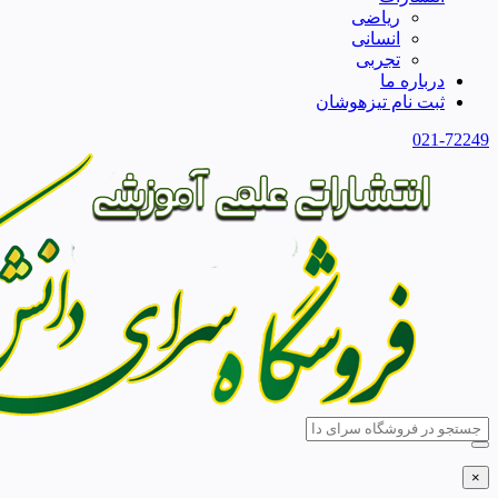
ریاضی
انسانی
تجربی
درباره ما
ثبت نام تیزهوشان
021-72249
×