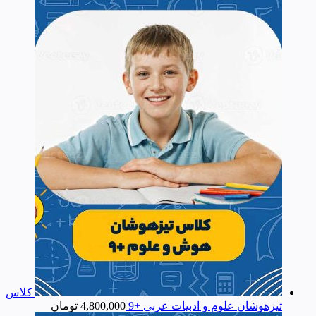
کلاس
تیزهوشان علوم و ادبیات عربی +9
4,800,000
تومان