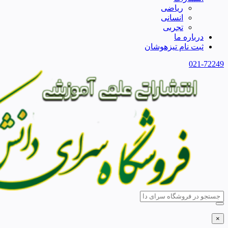
ریاضی
انسانی
تجربی
درباره ما
ثبت نام تیزهوشان
021-72249
×