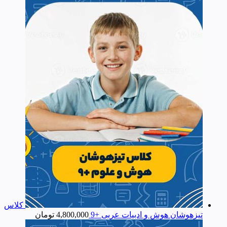
کلاس
تیزهوشان هوش و ادبیات عربی +9
4,800,000
تومان