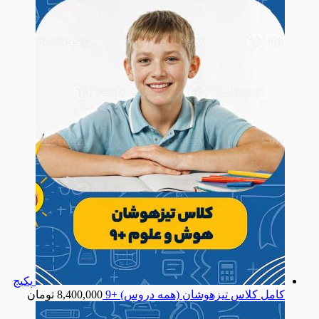
پکیج
کامل کلاس تیزهوشان (همه دروس) +9
8,400,000
تومان