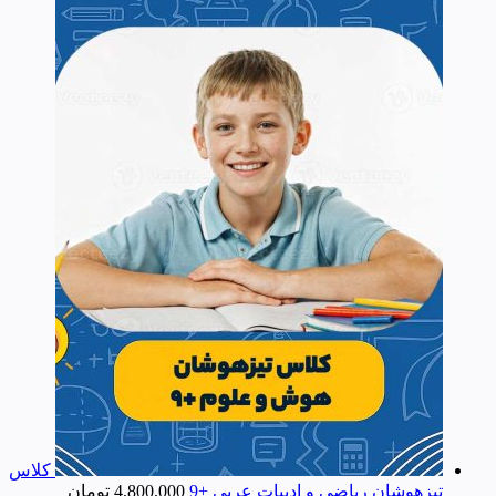
کلاس
تیزهوشان ریاضی و ادبیات عربی +9
4,800,000
تومان