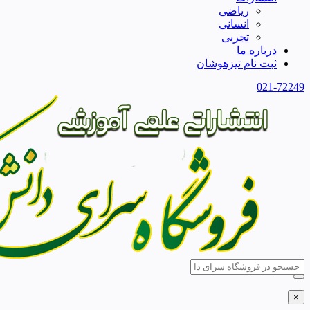
ریاضی
انسانی
تجربی
درباره ما
ثبت نام تیزهوشان
021-72249
×