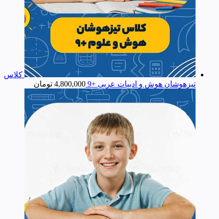
کلاس
تیزهوشان هوش و ادبیات عربی +9
4,800,000
تومان