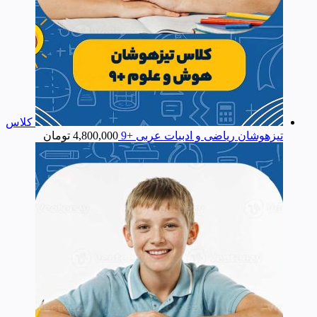
کلاس
تیزهوشان ریاضی و ادبیات عربی +9
4,800,000
تومان