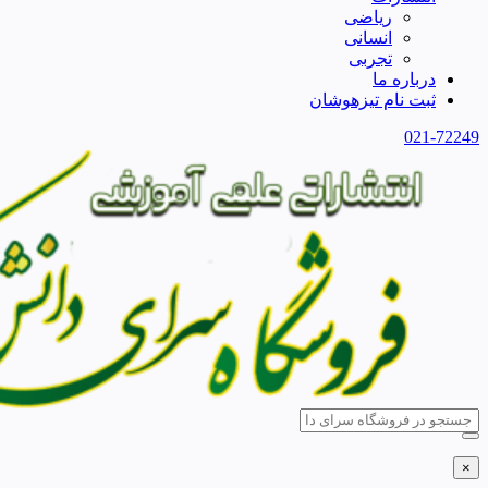
ریاضی
انسانی
تجربی
درباره ما
ثبت نام تیزهوشان
021-72249
×