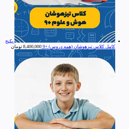
پکیج
کامل کلاس تیزهوشان (همه دروس) +9
8,400,000
تومان