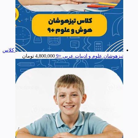
کلاس
تیزهوشان علوم و ادبیات عربی +9
4,800,000
تومان