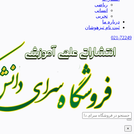
ریاضی
انسانی
تجربی
درباره ما
ثبت نام تیزهوشان
021-72249
×