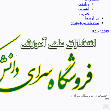
ریاضی
انسانی
تجربی
درباره ما
ثبت نام تیزهوشان
021-72249
×