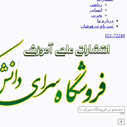
ریاضی
انسانی
تجربی
درباره ما
ثبت نام تیزهوشان
021-72249
×