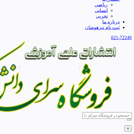
ریاضی
انسانی
تجربی
درباره ما
ثبت نام تیزهوشان
021-72249
×