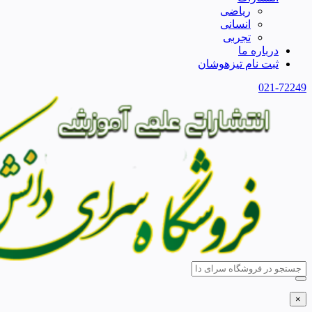
ریاضی
انسانی
تجربی
درباره ما
ثبت نام تیزهوشان
021-72249
×