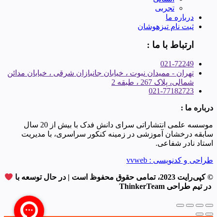
تجربی
درباره ما
ثبت نام تیزهوشان
ارتباط با ما :
021-72249
تهران - ممیدان نبوت ، خیابان جانبازان شرقی ، خیابان مدائن
شمالی، پلاک 267 ، طبقه 2
021-77182723
درباره ما :
موسسه علمی انتشاراتی سرای دانش فدک با بیش از 20 سال
سابقه درخشان آموزشی در زمینه کنکور سراسری، با مدیریت
استاد نادر شفاعی.
طراحی و کدنویسی : vvweb
© کپی‌رایت 2023، تمامی حقوق محفوظ است | در حال توسعه با
در تیم طراحی ThinkerTeam