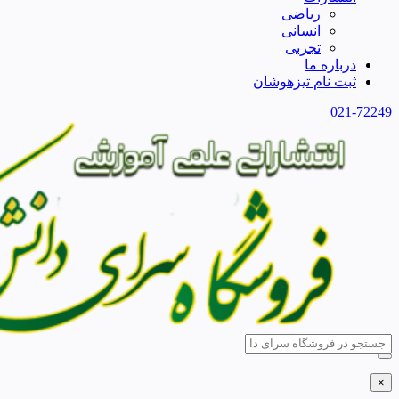
ریاضی
انسانی
تجربی
درباره ما
ثبت نام تیزهوشان
021-72249
×