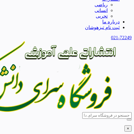
ریاضی
انسانی
تجربی
درباره ما
ثبت نام تیزهوشان
021-72249
×