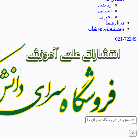
ریاضی
انسانی
تجربی
درباره ما
ثبت نام تیزهوشان
021-72249
×