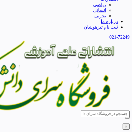
ریاضی
انسانی
تجربی
درباره ما
ثبت نام تیزهوشان
021-72249
×