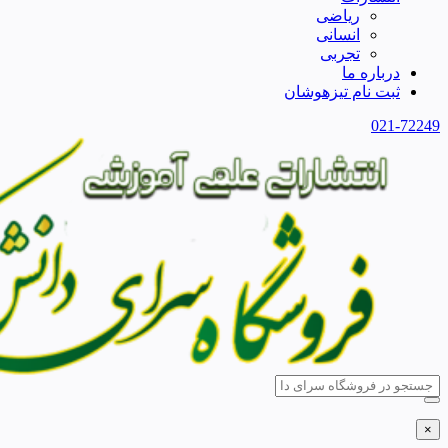
ریاضی
انسانی
تجربی
درباره ما
ثبت نام تیزهوشان
021-72249
×