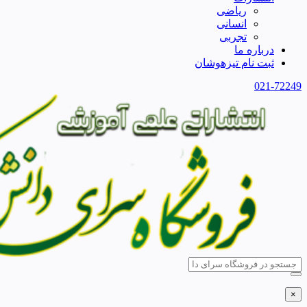
ریاضی
انسانی
تجربی
درباره ما
ثبت نام تیزهوشان
021-72249
×