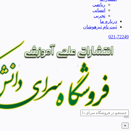
ریاضی
انسانی
تجربی
درباره ما
ثبت نام تیزهوشان
021-72249
×