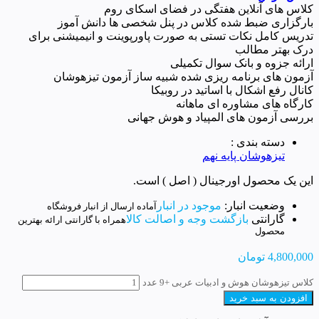
کلاس های آنلاین هفتگی در فضای اسکای روم
بارگزاری ضبط شده کلاس در پنل شخصی ها دانش آموز
تدریس کامل نکات تستی به صورت پاورپوینت و انیمیشنی برای
درک بهتر مطالب
ارائه جزوه و بانک سوال تکمیلی
آزمون های برنامه ریزی شده شبیه ساز آزمون تیزهوشان
کانال رفع اشکال با اساتید در روبیکا
کارگاه های مشاوره ای ماهانه
بررسی آزمون های المپیاد و هوش جهانی
دسته بندی :
تیزهوشان پایه نهم
این یک محصول اورجینال ( اصل ) است.
وضعیت انبار:
موجود در انبار
آماده ارسال از انبار فروشگاه
گارانتی
بازگشت وجه و اصالت کالا
همراه با گارانتی ارائه بهترین
محصول
4,800,000
تومان
کلاس تیزهوشان هوش و ادبیات عربی +9 عدد
افزودن به سبد خرید