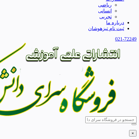
ریاضی
انسانی
تجربی
درباره ما
ثبت نام تیزهوشان
021-72249
×